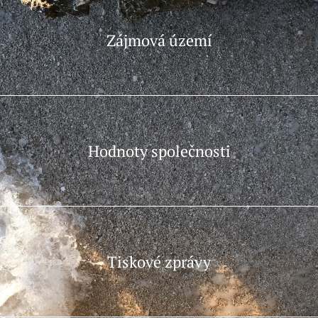
Zájmová území
Hodnoty společnosti
Tiskové zprávy